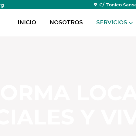
s
C/ Tonico Sansan
rg
INICIO
NOSOTROS
SERVICIOS
FORMA LOCA
IALES Y VI